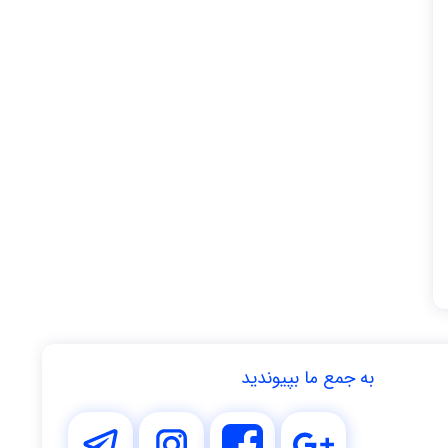
به جمع ما بپیوندید