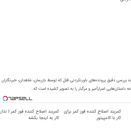
تند قتل های واقعی آتلانتا The Real Murders of Atlanta 2022 به بررسی دقیق پرونده‌های باورنکردنی قتل که توسط بازرسان، شاهدان، خبرنگاران
ه داستان‌هایی اسرارآمیز و مرگبار را به تصویر کشیده است که…
کمربند اصلاح کننده قوز کمر برای
کمربند اصلاح کننده قوز کمر | نذار
کار با کامپیتور
کار به اینجا بکشه