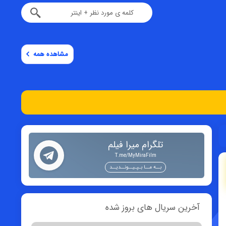
مشاهده همه
تلگرام میرا فیلم
T.me/MyMiraFilm
بــه مــا بـپـیــونــدیــد
آخرین سریال های بروز شده