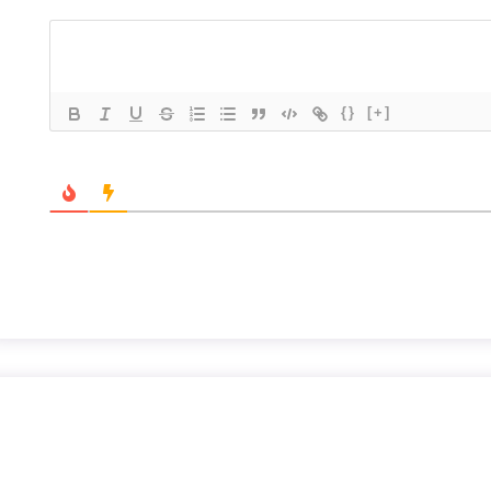
{}
[+]