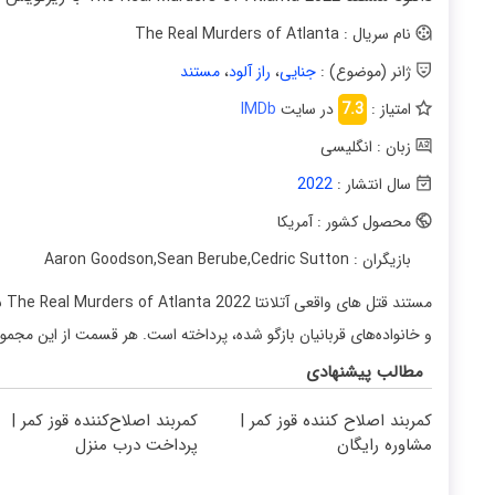
نام سریال : The Real Murders of Atlanta
ژانر (موضوع) :
جنایی
،
راز آلود
،
مستند
امتیاز :
7.3
در سایت
IMDb
زبان : انگلیسی
سال انتشار :
2022
محصول کشور : آمریکا
بازیگران : Aaron Goodson
Cedric Sutton
,
Sean Berube
,
مس
و خانواده‌های قربانیان بازگو شده، پرداخته است. هر قسمت از این مجموع
مطالب پیشنهادی
کمربند اصلاح کننده قوز کمر |
کمربند اصلاح‌کننده قوز کمر |
مشاوره رایگان
پرداخت درب منزل