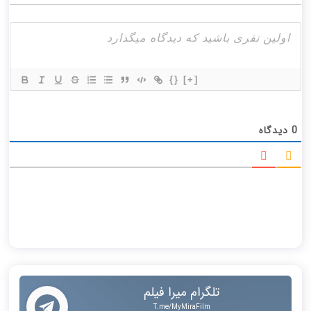
{}
[+]
0
دیدگاه
تلگرام میرا فیلم
T.me/MyMiraFilm