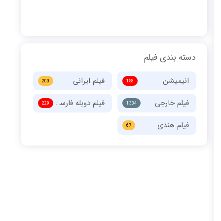
دسته بندی فیلم
انیمیشن
فیلم ایرانی
200
158
فیلم خارجی
فیلم دوبله فارسی
229
1,334
فیلم هندی
67