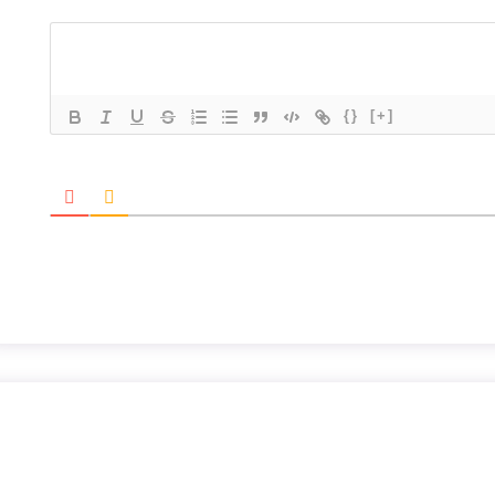
{}
[+]