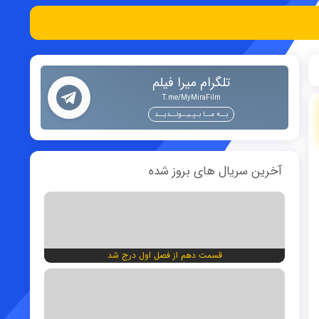
تلگرام میرا فیلم
T.me/MyMiraFilm
بــه مــا بـپـیــونــدیــد
آخرین سریال های بروز شده
قسمت دهم از فصل اول درج شد