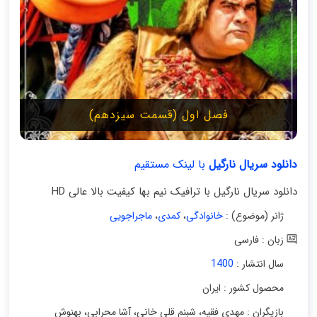
فصل اول (قسمت سیزدهم)
دانلود سریال نارگیل
با لینک مستقیم
دانلود سریال نارگیل با ترافیک نیم بها کیفیت بالا عالی HD
ژانر (موضوع) :
خانوادگی
،
کمدی
،
ماجراجویی
زبان : فارسی
سال انتشار :
1400
محصول کشور : ایران
بازیگران : مهدی فقیه
،
شبنم قلی خانی
،
آشا محرابی
،
بهنوش