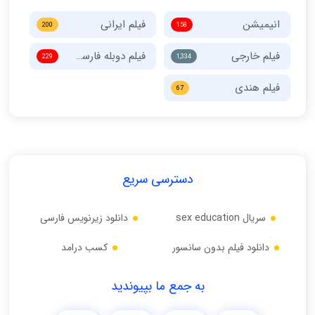
انیمیشن
فیلم ایرانی
200
158
فیلم خارجی
فیلم دوبله فارسی
229
1,334
فیلم هندی
67
دسترسی سریع
سریال sex education
دانلود زیرنویس فارسی
دانلود فیلم بدون سانسور
کسب درامد
به جمع ما بپیوندید