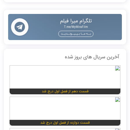
تلگرام میرا فیلم
T.me/MyMiraFilm
بــه مــا بـپـیــونــدیــد
آخرین سریال های بروز شده
قسمت دهم از فصل اول درج شد
قسمت دوازده از فصل اول درج شد