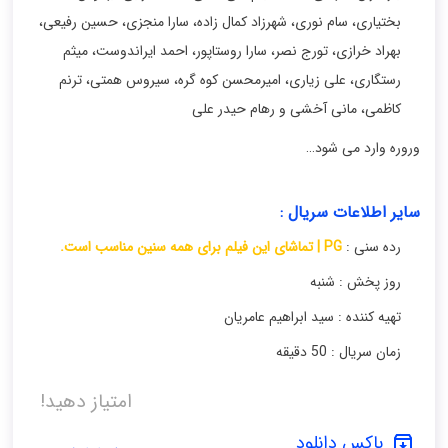
بختیاری
،
سام نوری
،
شهرزاد کمال زاده
،
سارا منجزی
،
حسین رفیعی
،
بهراد خرازی
،
تورج نصر
،
سارا روستاپور
،
احمد ایراندوست
،
میثم
رستگاری
،
علی زیاری
،
امیرمحسن کوه گره
،
سیروس همتی
،
ترنم
کاظمی
،
مانی آخشی و رهام حیدر علی
وروره وارد می شود…
سایر اطلاعات سریال :
رده سنی :
PG | تماشای این فیلم برای همه سنین مناسب است.
روز پخش : شنبه
تهیه کننده : سید ابراهیم عامریان
زمان سریال : 50 دقیقه
امتیاز دهید!
باکس دانلود