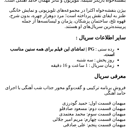
بنفشه‌خواه بازیگر سینما، تلویزیون و تئاتر مهمان حامد آهنگی است.
بیژن بنفشه‌خواه اکثرا در مجموعه‌های تلویزیونی و نمایش خانگی
طنز به ایفای نقش پرداخته است؛ مرد دوهزار چهره، بدون شرح،
قهوه تلخ، ساختمان پزشکان، پژمان و لیسانسه‌ها از جمله
پربیننده‌ترین سریال‌های او هستند.
سایر اطلاعات سریال :
رده سنی :
PG | تماشای این فیلم برای همه سنین مناسب
است.
روز پخش : سه شنبه
زمان سریال : 1 ساعت و 16 دقیقه
معرفی سریال
فروش برنامه ترکیبی و گفت‌و‌گو محور جذاب شب آهنگی با اجرای
حامد آهنگی
میهمان قسمت اول: حمید گودرزی
میهمان قسمت دوم: مسعود صادقلو
میهمان قسمت سوم: محمد معتمدى
میهمان قسمت چهارم: مريم امير جلالى
میهمان قسمت پنجم: على صادقى