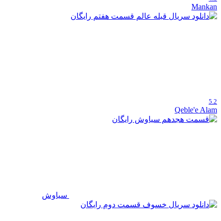
Mankan
5.2
Qeble'e Alam
سیاوش