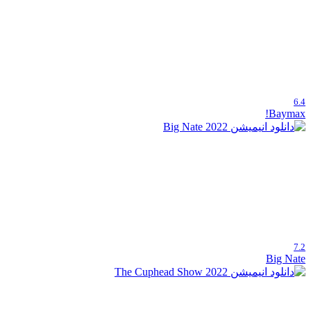
6.4
Baymax!
7.2
Big Nate