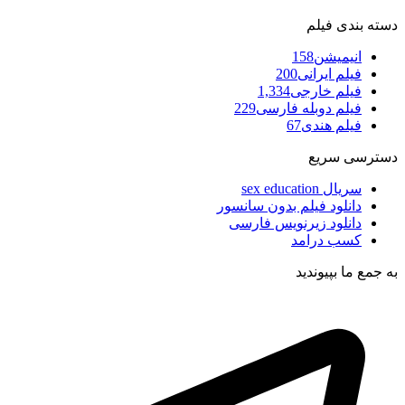
دسته بندی فیلم
انیمیشن
158
فیلم ایرانی
200
فیلم خارجی
1,334
فیلم دوبله فارسی
229
فیلم هندی
67
دسترسی سریع
سریال sex education
دانلود فیلم بدون سانسور
دانلود زیرنویس فارسی
کسب درامد
به جمع ما بپیوندید