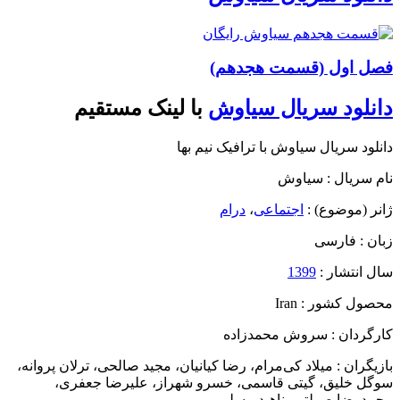
فصل اول (قسمت هجدهم)
دانلود سریال سیاوش
با لینک مستقیم
دانلود سریال سیاوش با ترافیک نیم بها
نام سریال : سیاوش
ژانر (موضوع) :
اجتماعی
،
درام
زبان : فارسی
سال انتشار :
1399
محصول کشور : Iran
کارگردان : سروش محمدزاده
بازیگران : میلاد کی‌مرام
،
رضا کیانیان
،
مجید صالحی
،
ترلان پروانه
،
سوگل خلیق
،
گیتی قاسمی
،
خسرو شهراز
،
علیرضا جعفری
،
محمدرضا صولتی
،
ناهید مسلمی
،