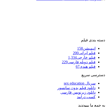
دسته بندی فیلم
انیمیشن
158
فیلم ایرانی
200
فیلم خارجی
1,334
فیلم دوبله فارسی
229
فیلم هندی
67
دسترسی سریع
سریال sex education
دانلود فیلم بدون سانسور
دانلود زیرنویس فارسی
کسب درامد
به جمع ما بپیوندید