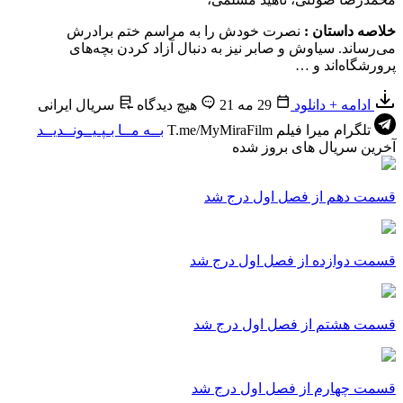
خلاصه داستان :
نصرت خودش را به مراسم ختم برادرش
می‌رساند. سیاوش و صابر نیز به دنبال آزاد کردن بچه‌های
پرورشگاه‌اند و …
ادامه + دانلود
29 مه 21
هیچ دیدگاه
سریال ایرانی
تلگرام میرا فیلم
T.me/MyMiraFilm
بــه مــا بـپـیــونــدیــد
آخرین سریال های بروز شده
قسمت دهم از فصل اول درج شد
قسمت دوازده از فصل اول درج شد
قسمت هشتم از فصل اول درج شد
قسمت چهارم از فصل اول درج شد