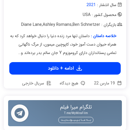
سال انتشار :
2021
محصول کشور : USA
بازیگران : Diane Lane
Ben Schnetzer
,
Ashley Romans
,
خلاصه داستان :
داستان تنها مرد زنده دنیا را دنبال خواهد کرد که به
همراه حیوان دست‌ آموز خود، کاپوچین میمون، از مرگ ناگهانی
تمامی پستانداران دارای کروموزوم Y جان سالم بدر برده‌اند و…
ادامه + دانلود
19 مارس 22
هیچ دیدگاه
سریال خارجی
تلگرام میرا فیلم
T.me/MyMiraFilm
بــه مــا بـپـیــونــدیــد