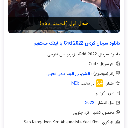
فصل اول (قسمت دهم)
دانلود سریال کره‌ای Grid 2022
با لینک مستقیم
دانلود سریال Grid 2022با زیرنویس فارسی
نام سریال : Grid
ژانر (موضوع) :
اکشن
،
راز آلود
،
علمی تخیلی
امتیاز :
6.4
در سایت
IMDb
زبان : کره ای
سال انتشار :
2022
محصول کشور : کره جنوبی
بازیگران : Seo Kang-Joon
Mu-Yeol Kim
,
Kim Ah-jung
,