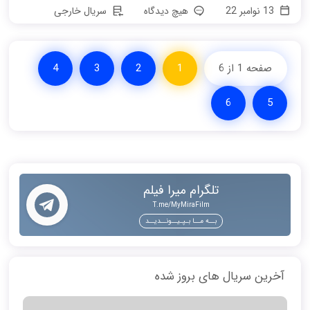
13 نوامبر 22
هیچ دیدگاه
سریال خارجی
صفحه 1 از 6
1
2
3
4
6
5
تلگرام میرا فیلم
T.me/MyMiraFilm
بــه مــا بـپـیــونــدیــد
آخرین سریال های بروز شده