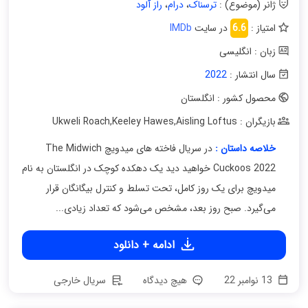
ژانر (موضوع) :
ترسناک
،
درام
،
راز آلود
امتیاز :
6.6
در سایت
IMDb
زبان : انگلیسی
سال انتشار :
2022
محصول کشور : انگلستان
بازیگران : Ukweli Roach
Aisling Loftus
,
Keeley Hawes
,
خلاصه داستان :
در سریال فاخته های میدویچ The Midwich
Cuckoos 2022 خواهید دید یک دهکده کوچک در انگلستان به نام
میدویچ برای یک روز کامل، تحت تسلط و کنترل بیگانگان قرار
می‌گیرد. صبح روز بعد، مشخص می‌شود که تعداد زیادی...
ادامه + دانلود
13 نوامبر 22
هیچ دیدگاه
سریال خارجی