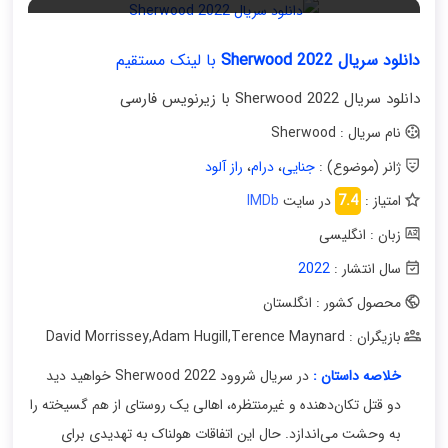
دانلود سریال Sherwood 2022
با لینک مستقیم
دانلود سریال Sherwood 2022 با زیرنویس فارسی
نام سریال : Sherwood
ژانر (موضوع) :
جنایی
،
درام
،
راز آلود
امتیاز :
7.4
در سایت
IMDb
زبان : انگلیسی
سال انتشار :
2022
محصول کشور : انگلستان
بازیگران : David Morrissey
Terence Maynard
,
Adam Hugill
,
خلاصه داستان :
در سریال شروود Sherwood 2022 خواهید دید
دو قتل تکان‌دهنده و غیرمنتظره، اهالی یک روستای از هم گسیخته را
به وحشت می‌اندازد. حال این اتفاقات هولناک به تهدیدی برای