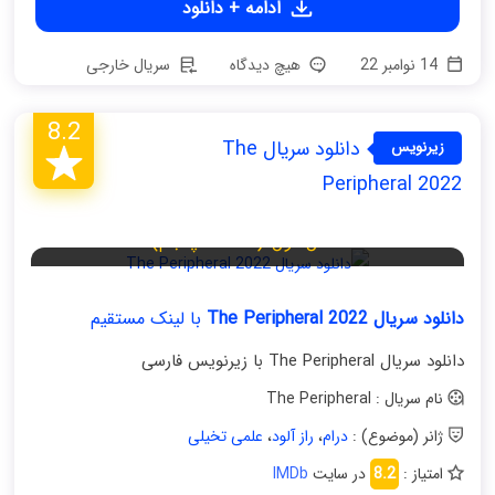
ادامه + دانلود
14 نوامبر 22
هیچ دیدگاه
سریال خارجی
8.2
دانلود سریال The
زیرنویس
فارسی
Peripheral 2022
فصل اول (قسمت پنجم)
دانلود سریال The Peripheral 2022
با لینک مستقیم
دانلود سریال The Peripheral با زیرنویس فارسی
نام سریال : The Peripheral
ژانر (موضوع) :
درام
،
راز آلود
،
علمی تخیلی
امتیاز :
8.2
در سایت
IMDb