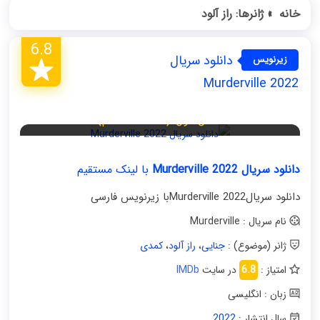
خانه
»
ژانر‌ها: راز آلود
6.8
دانلود سریال
زیرنویس
فارسی
Murderville 2022
فصل اول (قسمت ششم)
دانلود سریال Murderville 2022
با لینک مستقیم
دانلود سریالMurderville 2022با زیرنویس فارسی
نام سریال : Murderville
ژانر (موضوع) :
جنایی
،
راز آلود
،
کمدی
امتیاز :
6.8
در سایت
IMDb
زبان : انگلیسی
سال انتشار :
2022