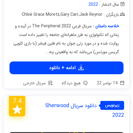
سال انتشار :
2022
بازیگران : Chloë Grace Moretz
Jack Reynor
,
Gary Carr
,
خلاصه داستان :
سریال فرعی The Peripheral 2022 در آینده و
زمانی که تکنولوژی به طرز ماهرانه‌ای جامعه را تغییر داده است
روایت شده و در مورد زنی جوان به نام فلین فیشر (با بازی کلویی
گریس مورتس) می‌باشد که به واقعیتی پنه...
ادامه + دانلود
14 نوامبر 22
هیچ دیدگاه
سریال خارجی
7.4
دانلود سریال Sherwood
زیرنویس
فارسی
2022
فصل اول (قسمت ششم)