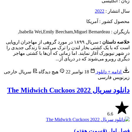
زبان : انگلیسی
سال انتشار :
2022
محصول کشور : آمریکا
بازیگران : Isabella Wei
Miguel Bernardeau
,
Emily Beecham
,
,
خلاصه داستان :
سریال ۱۸۹۹ در مورد گروهی از مهاجران اروپایی
است که با یک کشتی بخار لندن را ترک می‌کنند تا زندگی جدیدی را
در شهر نیویورک آغاز نمایند. اما زمانی که آن‌ها با کشتی مهاجر
دیگری روبرو می‌شوند که در دریای آز...
ادامه + دانلود
18 نوامبر 22
هیچ دیدگاه
سریال خارجی
زیرنویس فارسی
دانلود سریال The Midwich Cuckoos 2022
6.6
فصل اول (قسمت هفتم)