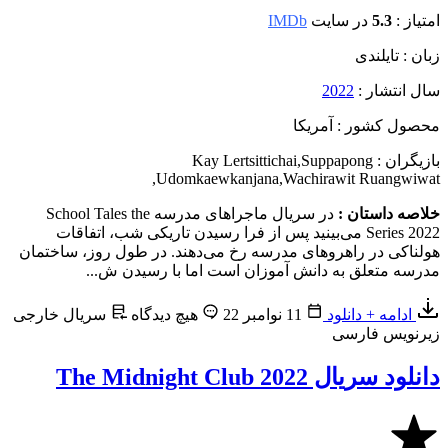
امتیاز :
5.3
در سایت
IMDb
زبان : تایلندی
سال انتشار :
2022
محصول کشور : آمریکا
بازیگران : Kay Lertsittichai
Suppapong
,
,
Udomkaewkanjana
,
Wachirawit Ruangwiwat
خلاصه داستان :
در سریال ماجراهای مدرسه School Tales the
Series 2022 می‌بینید پس از فرا رسیدن تاریکی شب، اتفاقات
هولناکی در راهروهای مدرسه رخ می‌دهند. در طول روز، ساختمان
مدرسه متعلق به دانش آموزان است اما با رسیدن ش...
ادامه + دانلود
11 نوامبر 22
هیچ دیدگاه
سریال خارجی
زیرنویس فارسی
دانلود سریال The Midnight Club 2022