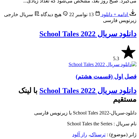
می‌گیرد. صبح روز بعد، مشخص می‌شود که تعداد زیادی...
ادامه + دانلود
13 نوامبر 22
هیچ دیدگاه
سریال خارجی
زیرنویس فارسی
دانلود سریال School Tales 2022
5.3
فصل اول (قسمت هشتم)
دانلود سریال School Tales 2022
با لینک
مستقیم
دانلود-سریال-School Tales 2022 با زیرنویس فارسی
نام سریال : School Tales the Series
ژانر (موضوع) :
ترسناک
،
راز آلود