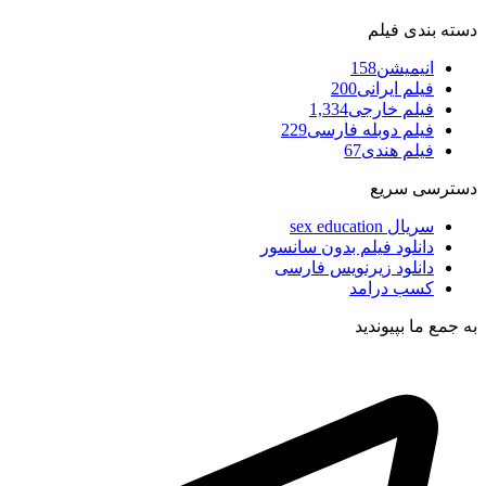
دسته بندی فیلم
انیمیشن
158
فیلم ایرانی
200
فیلم خارجی
1,334
فیلم دوبله فارسی
229
فیلم هندی
67
دسترسی سریع
سریال sex education
دانلود فیلم بدون سانسور
دانلود زیرنویس فارسی
کسب درامد
به جمع ما بپیوندید