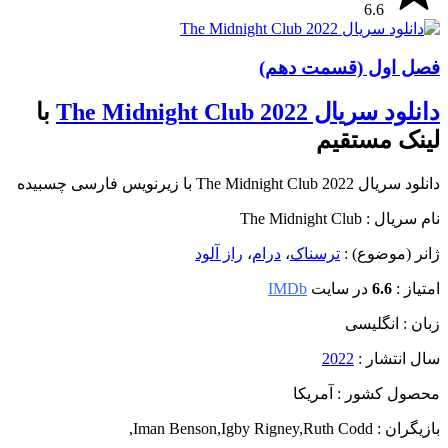
6.6
فصل اول (قسمت دهم)
دانلود سریال The Midnight Club 2022
با
لینک مستقیم
دانلود سریال The Midnight Club 2022 با زیرنویس فارسی چسبیده
نام سریال : The Midnight Club
ژانر (موضوع) :
ترسناک
،
درام
،
راز آلود
امتیاز :
6.6
در سایت
IMDb
زبان : انگلیسی
سال انتشار :
2022
محصول کشور : آمریکا
بازیگران : Iman Benson
Ruth Codd
,
Igby Rigney
,
,