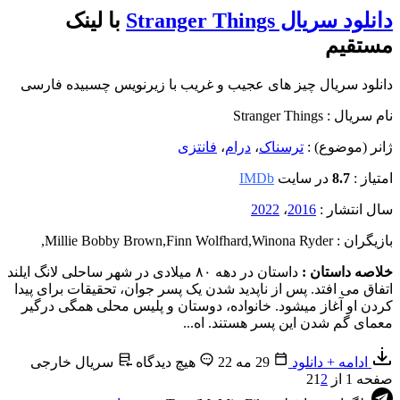
دانلود سریال Stranger Things
با لینک
مستقیم
دانلود سریال چیز های عجیب و غریب با زیرنویس چسبیده فارسی
نام سریال : Stranger Things
ژانر (موضوع) :
ترسناک
،
درام
،
فانتزی
امتیاز :
8.7
در سایت
IMDb
سال انتشار :
2016
،
2022
بازیگران : Millie Bobby Brown
Winona Ryder
,
Finn Wolfhard
,
,
خلاصه داستان :
داستان در دهه ۸۰ میلادی در شهر ساحلی لانگ ایلند
اتفاق می افتد. پس از ناپدید شدن یک پسر جوان، تحقیقات برای پیدا
کردن او آغاز میشود. خانواده، دوستان و پلیس محلی همگی درگیر
معمای گم شدن این پسر هستند. اه...
ادامه + دانلود
29 مه 22
هیچ دیدگاه
سریال خارجی
صفحه 1 از 2
2
1