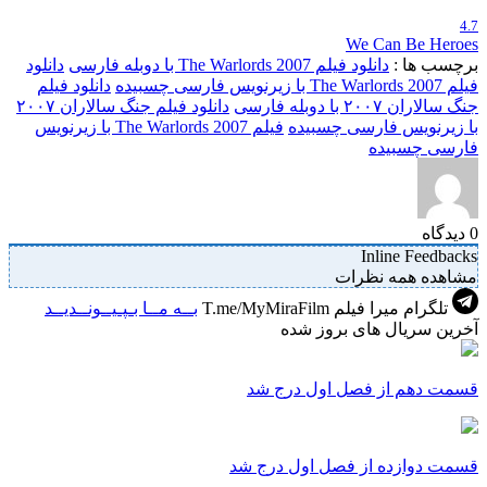
4.7
We Can Be Heroes
برچسب ها :
دانلود فیلم The Warlords 2007 با دوبله فارسی
دانلود
فیلم The Warlords 2007 با زیرنویس فارسی چسبیده
دانلود فیلم
جنگ سالاران ۲۰۰۷ با دوبله فارسی
دانلود فیلم جنگ سالاران ۲۰۰۷
با زیرنویس فارسی چسبیده
فیلم The Warlords 2007 با زیرنویس
فارسی چسبیده
0
دیدگاه
Inline Feedbacks
مشاهده همه نظرات
تلگرام میرا فیلم
T.me/MyMiraFilm
بــه مــا بـپـیــونــدیــد
آخرین سریال های بروز شده
قسمت دهم از فصل اول درج شد
قسمت دوازده از فصل اول درج شد