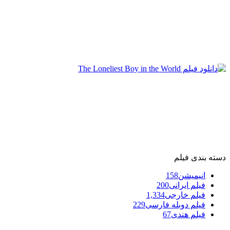
دسته بندی فیلم
انیمیشن
158
فیلم ایرانی
200
فیلم خارجی
1,334
فیلم دوبله فارسی
229
فیلم هندی
67