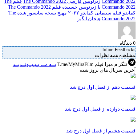
Commando 2022
زیرنویس فارسی The Commando 2022
فیلم The
Commando 2022 با زیرنویس چسبیده
فیلم The Commando 2022
کماندو
فیلم سینمایی کماندو ۲۰۲۲
مهیج
نسخه سانسور شده The
Commando 2022
هیجان انگیز
0
دیدگاه
Inline Feedbacks
مشاهده همه نظرات
تلگرام میرا فیلم
T.me/MyMiraFilm
بــه مــا بـپـیــونــدیــد
آخرین سریال های بروز شده
قسمت دهم از فصل اول درج شد
قسمت دوازده از فصل اول درج شد
قسمت هشتم از فصل اول درج شد