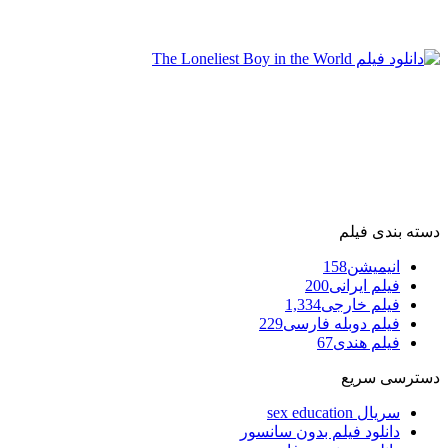
دسته بندی فیلم
انیمیشن
158
فیلم ایرانی
200
فیلم خارجی
1,334
فیلم دوبله فارسی
229
فیلم هندی
67
دسترسی سریع
سریال sex education
دانلود فیلم بدون سانسور