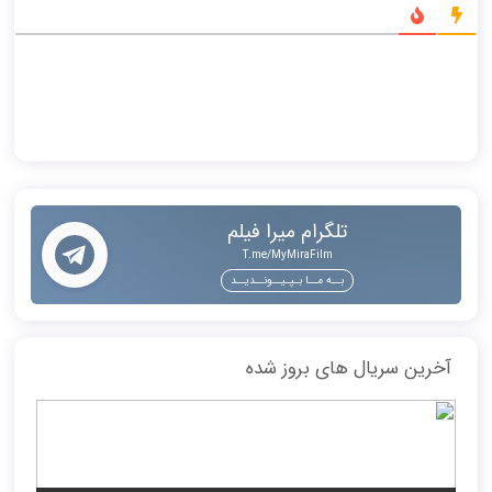
تلگرام میرا فیلم
T.me/MyMiraFilm
بــه مــا بـپـیــونــدیــد
آخرین سریال های بروز شده