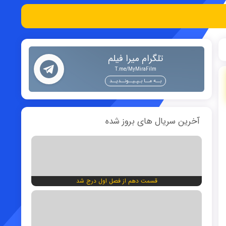
تلگرام میرا فیلم
T.me/MyMiraFilm
بــه مــا بـپـیــونــدیــد
آخرین سریال های بروز شده
قسمت دهم از فصل اول درج شد