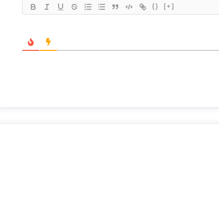
{}
[+]