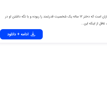
فیلم ابیگیل Abigail 2024 در مورد گروهی از خلافکاران است که دختر ۱۲ ساله یک شخصیت قدرتمند را ربوده و با نگه داشتن او در
ادامه + دانلود