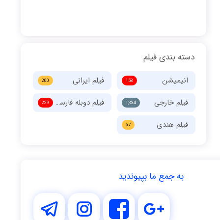
دسته بندی فیلم
انیمیشن
فیلم ایرانی
200
158
فیلم خارجی
فیلم دوبله فارسی
229
1,334
فیلم هندی
67
به جمع ما بپیوندید