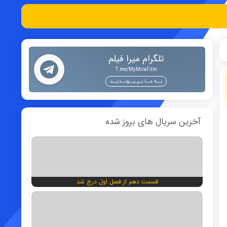
تلگرام میرا فیلم
T.me/MyMiraFilm
بــه مــا بـپـیــونــدیــد
آخرین سریال های بروز شده
قسمت دهم از فصل اول درج شد