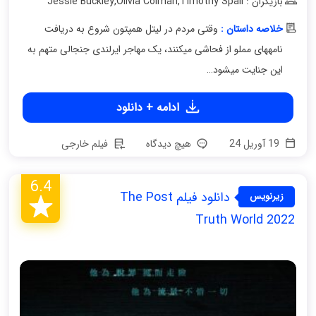
بازیگران : Jessie Buckley
Timothy Spall
,
Olivia Colman
,
خلاصه داستان :
وقتی مردم در لیتل همپتون شروع به دریافت
نامههای مملو از فحاشی میکنند، یک مهاجر ایرلندی جنجالی متهم به
این جنایت میشود…
ادامه + دانلود
19 آوریل 24
هیچ دیدگاه
فیلم خارجی
6.4
دانلود فیلم The Post
زیرنویس
فارسی
Truth World 2022