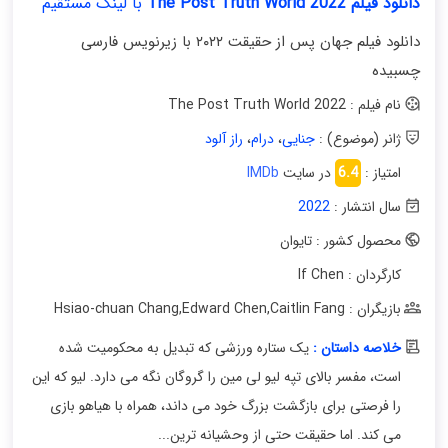
دانلود فیلم The Post Truth World 2022
با لینک مستقیم
دانلود فیلم جهان پس از حقیقت ۲۰۲۲ با زیرنویس فارسی
چسبیده
نام فیلم : The Post Truth World 2022
ژانر (موضوع) :
جنایی
،
درام
،
راز آلود
امتیاز :
6.4
در سایت
IMDb
سال انتشار :
2022
محصول کشور : تایوان
کارگردان : If Chen
بازیگران : Hsiao-chuan Chang
Caitlin Fang
,
Edward Chen
,
خلاصه داستان :
یک ستاره ورزشی که تبدیل به محکومیت شده
است، مفسر بالای تپه لیو لی مین را گروگان نگه می دارد. لیو که این
را فرصتی برای بازگشت بزرگ خود می داند، همراه با هیاهو بازی
می کند. اما حقیقت حتی از وحشیانه ترین...