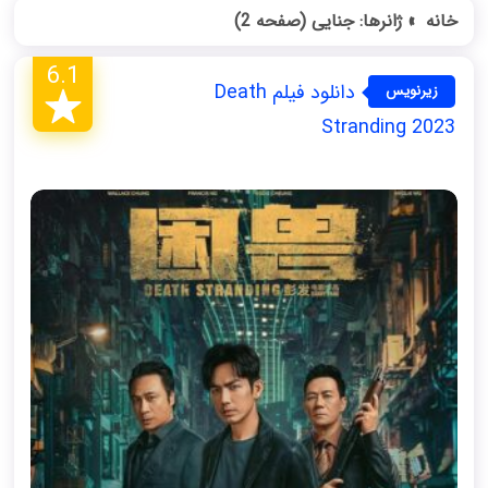
خانه
»
ژانر‌ها: جنایی
(صفحه 2)
6.1
دانلود فیلم Death
زیرنویس
فارسی
Stranding 2023