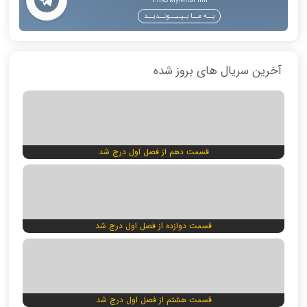
T.me/MyMiraFilm
بــه مــا بـپـیــونــدیــد
آخرین سریال های بروز شده
قسمت دهم از فصل اول درج شد
قسمت دوازده از فصل اول درج شد
قسمت هشتم از فصل اول درج شد