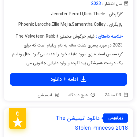
سال انتشار :
2023
کارگردان : Jennifer Perrott
Rick Thiele
,
بازیگران : Phoenix Laroche
Samantha Colley
,
Ellie Mejia
,
خلاصه داستان :
فیلم خرگوش مخملی The Velveteen Rabbit
2023 در مورد پسری هفت ساله به نام ویلیام است که برای
کریسمس اسباب‌بازی مورد علاقه خود را هدیه می‌گیرد. حال ویلیام
یک دوست همیشگی پیدا کرده و وارد دنیایی جادویی می...
ادامه + دانلود
03 مه 24
هیچ دیدگاه
انیمیشن
6
دانلود انیمیشن The
زیرنویس
فارسی
Stolen Princess 2018