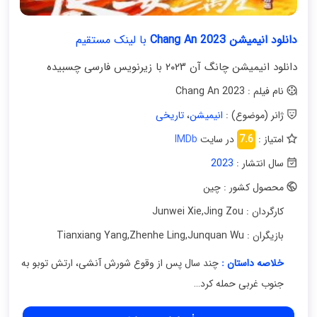
دانلود انیمیشن Chang An 2023
با لینک مستقیم
دانلود انیمیشن چانگ آن ۲۰۲۳ با زیرنویس فارسی چسبیده
نام فیلم : Chang An 2023
ژانر (موضوع) :
انیمیشن
،
تاریخی
امتیاز :
7.6
در سایت
IMDb
سال انتشار :
2023
محصول کشور : چین
کارگردان : Junwei Xie
Jing Zou
,
بازیگران : Tianxiang Yang
Junquan Wu
,
Zhenhe Ling
,
خلاصه داستان :
چند سال پس از وقوع شورش آنشی، ارتش توبو به
جنوب غربی حمله کرد…