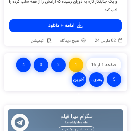
و یک جنایتکار تازه به دوران رسیده که آرامش را از همه سلب کرده را
ادب کند… .
ادامه + دانلود
02 مارس 24
هیچ دیدگاه
انیمیشن
صفحه 1 از 16
1
2
3
4
5
بعدی ›
آخرین
»
تلگرام میرا فیلم
T.me/MyMiraFilm
بــه مــا بـپـیــونــدیــد