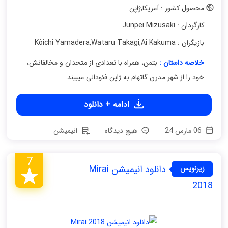
محصول کشور : آمریکا
,
ژاپن
کارگردان : Junpei Mizusaki
بازیگران : Kôichi Yamadera
Ai Kakuma
,
Wataru Takagi
,
خلاصه داستان :
بتمن، همراه با تعدادی از متحدان و مخالفانش،
خود را از شهر مدرن گاتهام به ژاپن فئودالی میبیند.
ادامه + دانلود
06 مارس 24
هیچ دیدگاه
انیمیشن
7
دانلود انیمیشن Mirai
زیرنویس
فارسی
2018