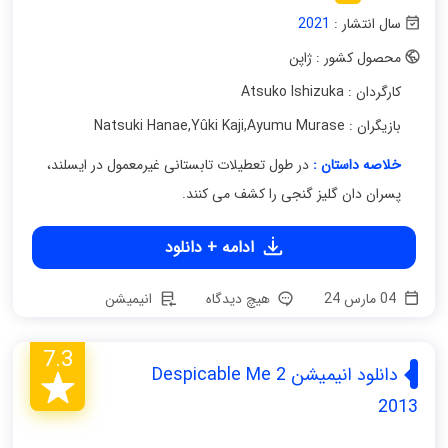
سال انتشار :
2021
محصول کشور : ژاپن
کارگردان : Atsuko Ishizuka
بازیگران : Natsuki Hanae
Ayumu Murase
,
Yûki Kaji
,
خلاصه داستان :
در طول تعطیلات تابستانی غیرمعمول در ایسلند،
پسران دان گلیز گنجی را کشف می کنند.
ادامه + دانلود
04 مارس 24
هیچ دیدگاه
انیمیشن
7.3
دانلود انیمیشن Despicable Me 2
2013