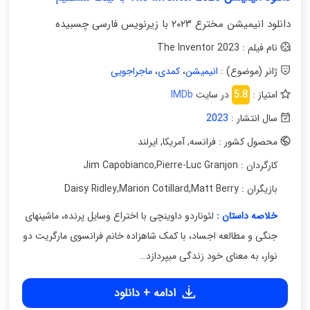
دانلود انیمیشن مخترع ۲۰۲۳ با زیرنویس فارسی چسبیده
نام فیلم : The Inventor 2023
ژانر (موضوع) :
انیمیشن
،
کمدی
،
ماجراجویی
امتیاز :
5.8
در سایت
IMDb
سال انتشار :
2023
محصول کشور : فرانسه
,
آمریکا
,
ایرلند
کارگردان : Jim Capobianco
Pierre-Luc Granjon
,
بازیگران : Daisy Ridley
Matt Berry
,
Marion Cotillard
,
خلاصه داستان :
لئوناردو داوینچی با اختراع وسایل پرنده، ماشینهای
جنگی و مطالعه اجساد، با کمک شاهزاده خانم فرانسوی مارگریت دو
نوار، به معنای خود زندگی میپردازد…
ادامه + دانلود