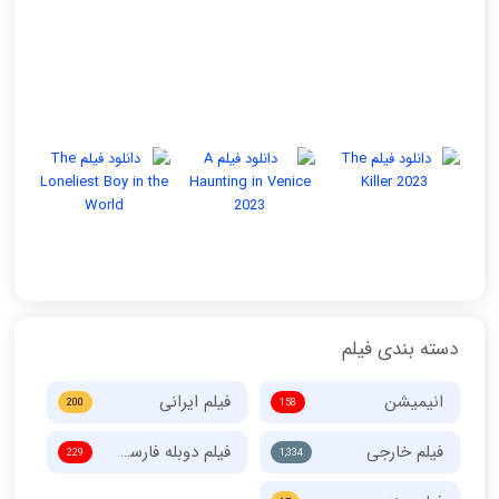
دسته بندی فیلم
انیمیشن
فیلم ایرانی
200
158
فیلم خارجی
فیلم دوبله فارسی
229
1,334