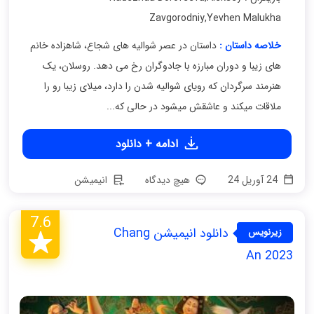
Zavgorodniy
,
Yevhen Malukha
خلاصه داستان :
داستان در عصر شوالیه های شجاع، شاهزاده خانم
های زیبا و دوران مبارزه با جادوگران رخ می دهد. روسلان، یک
هنرمند سرگردان که رویای شوالیه شدن را دارد، میلای زیبا رو را
ملاقات میکند و عاشقش میشود در حالی که...
ادامه + دانلود
24 آوریل 24
هیچ دیدگاه
انیمیشن
7.6
دانلود انیمیشن Chang
زیرنویس
فارسی
An 2023